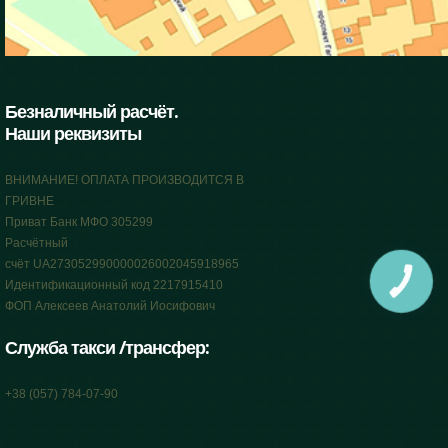
Безналичный расчёт.
Наши реквизиты
ВНИМАНИЕ! ОПЛАТА ПРОИЗВОДИТСЯ В
ГРИВНЕ
Приват Банк МФО 305299
Расчётный
счёт UA273052990000026002045918965
КНОПКА
Идентификационный код 2217915410
СВЯЗИ
ФОП Алексеев Анатолий Иосифович
Служба такси /трансфер:
+38 (057) 784-07-90