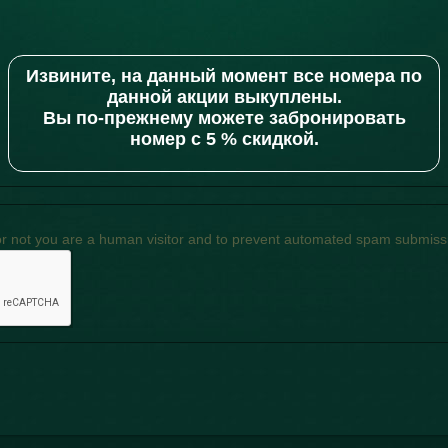
Извините, на данный момент все номера по
данной акции выкуплены.
Вы по-прежнему можете забронировать
номер с 5 % скидкой.
r or not you are a human visitor and to prevent automated spam submiss