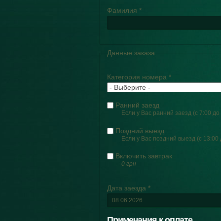
Фамилия
*
Данные заказа
Категория номера
*
Ранний заезд
Если у Вас ранний заезд (с 7:00 д
Поздний выезд
Если у Вас поздний выезд (с 13:00
Включить завтрак
0 грн
Дата заезда
*
Примечания к оплате