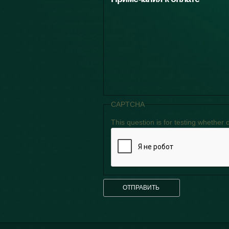
CAPTCHA
This question is for testing whethe