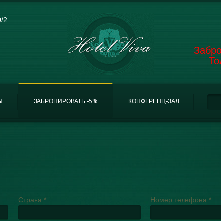
0/2
Забро
То
Ф
По
Ы
ЗАБРОНИРОВАТЬ -5%
КОНФЕРЕНЦ-ЗАЛ
Страна
*
Номер телефона
*