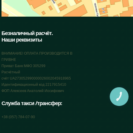
Безналичный расчёт.
Наши реквизиты
ВНИМАНИЕ! ОПЛАТА ПРОИЗВОДИТСЯ В
ГРИВНЕ
Приват Банк МФО 305299
Расчётный
счёт UA273052990000026002045918965
Идентификационный код 2217915410
ФОП Алексеев Анатолий Иосифович
КНОПКА
СВЯЗИ
Служба такси /трансфер:
+38 (057) 784-07-90