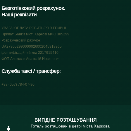
Безготівковий розрахунок.
Наші реквізити
УВАГА! ОПЛАТА РОБИТЬСЯ В ГРИВНІ
Приват Банк в місті Харкові МФО 305299
Розрахунковий рахунок
UA273052990000026002045918965
ідентифікаційний код 2217915410
ФОП Алексєєв Анатолій Йосипович
Служба таксі / трансфер:
+38 (057) 784-07-90
ВИГІДНЕ РОЗТАШУВАННЯ
Готель розташован в цетрі міста Харкова