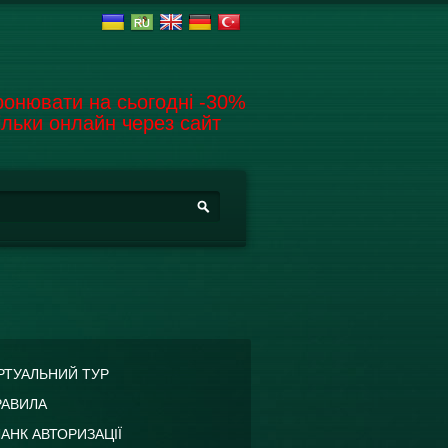
онювати на сьогодні -30%
ільки онлайн через сайт
ошукова форма
шук
РТУАЛЬНИЙ ТУР
РАВИЛА
АНК АВТОРИЗАЦІЇ