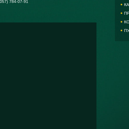
(057) 784-07-91
К
П
К
П