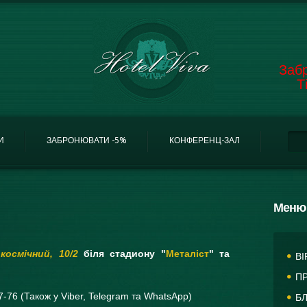
Забр
Т
П
По
И
ЗАБРОНЮВАТИ -5%
КОНФЕРЕНЦ-ЗАЛ
Меню
осмічний, 10/2
бiля стадиону "
Металіст
" та
ВІ
П
7-76 (Також у Viber, Telegram та WhatsApp)
БЛ