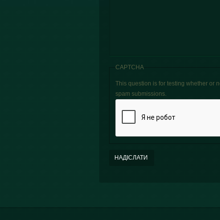
CAPTCHA
This question is for testing whether or
spam submissions.