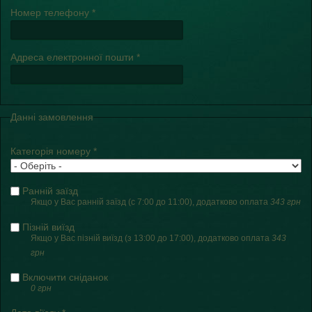
Номер телефону
*
Адреса електронної пошти
*
Данні замовлення
Категорія номеру
*
Ранній заїзд
Якщо у Вас ранній заїзд (с 7:00 до 11:00), додатково оплата
343 грн
Пізній виїзд
Якщо у Вас пізній виїзд (з 13:00 до 17:00), додатково оплата
343
грн
Включити сніданок
0 грн