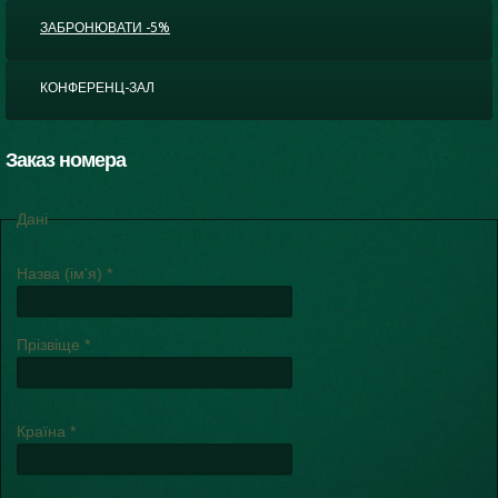
ЗАБРОНЮВАТИ -5%
КОНФЕРЕНЦ-ЗАЛ
Заказ номера
Дані
Назва (ім'я)
*
Прізвіще
*
Країна
*