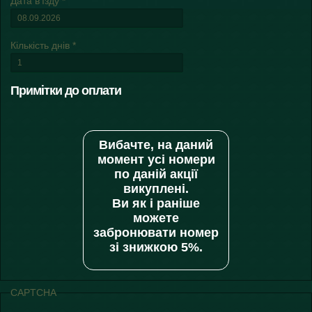
Дата в'їзду
*
Кількість днів
*
Примiтки до оплати
Вибачте, на даний
момент усі номери
по даній акції
викуплені.
Ви як і раніше
можете
забронювати номер
зі знижкою 5%.
CAPTCHA